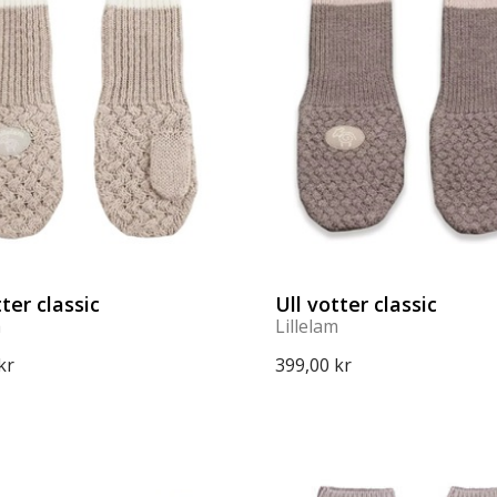
tter classic
Ull votter classic
m
Lillelam
kr
399,00 kr