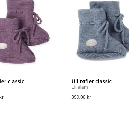
ler classic
Ull tøfler classic
m
Lillelam
kr
399,00 kr