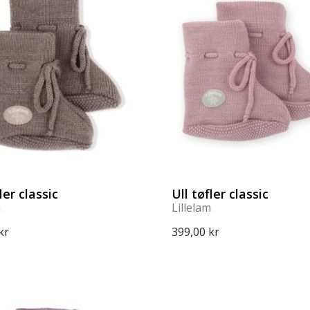
ler classic
Ull tøfler classic
m
Lillelam
kr
399,00 kr