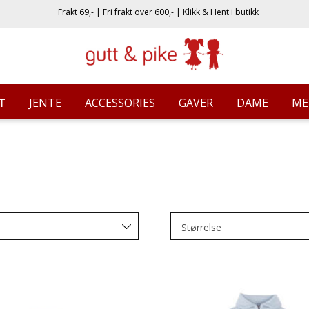
Frakt 69,- | Fri frakt over 600,- | Klikk & Hent i butikk
T
JENTE
ACCESSORIES
GAVER
DAME
ME
Størrelse