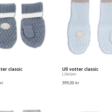
tter classic
Ull votter classic
m
Lillelam
kr
399,00 kr