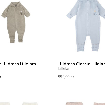
c Ulldress Lillelam
Ulldress Classic Lillel
m
Lillelam
kr
999,00 kr