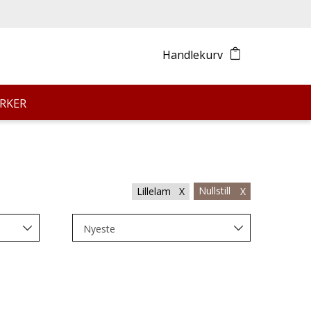
Handlekurv
RKER
Nullstill
Lillelam X
X
Nyeste