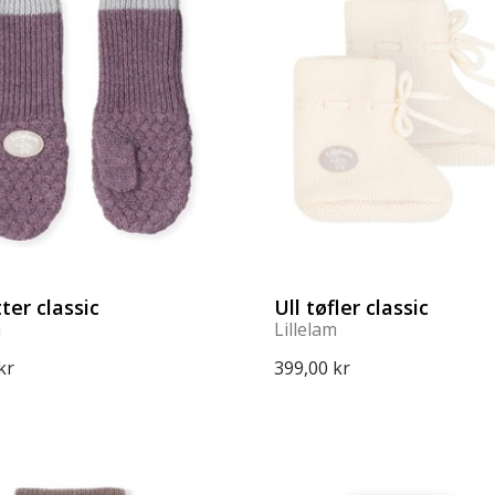
tter classic
Ull tøfler classic
m
Lillelam
kr
399,00 kr