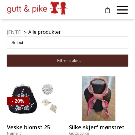
Alle produkter
JENTE
>
Filtrer søket:
- 20%
Veske blomst 25
Silke skjerf mønstret
Name It
Guttogpike