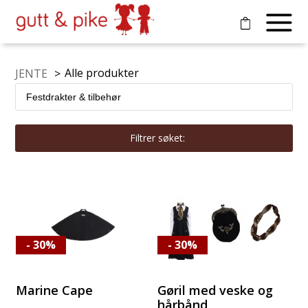
Alle produkter
JENTE
>
Filtrer søket:
- 30%
- 30%
Marine Cape
Gøril med veske og
hårbånd