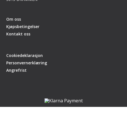
Om oss
Kjøpsbetingelser
Kontakt oss
Cookiedeklarasjon
Personvernerklæring
Angrefrist
Nettsiden er en del av handlegaten.no
laget av
DCode
,
CMS Getynet