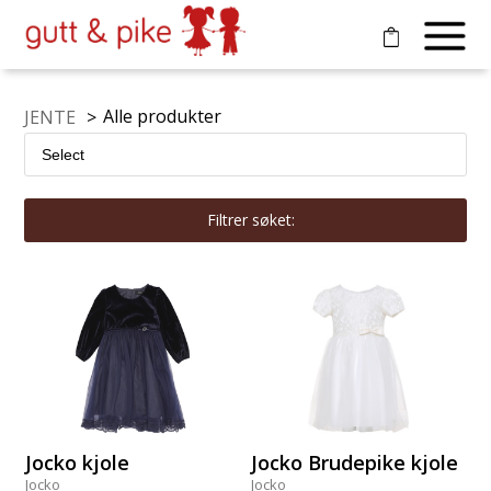
Alle produkter
JENTE
>
Filtrer søket:
Jocko kjole
Jocko Brudepike kjole
Jocko
Jocko