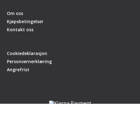
Om oss
Kjøpsbetingelser
Kontakt oss
Cookiedeklarasjon
Personvernerklæring
Angrefrist
Nettsiden er en del av handlegaten.no
laget av
DCode
,
CMS Getynet