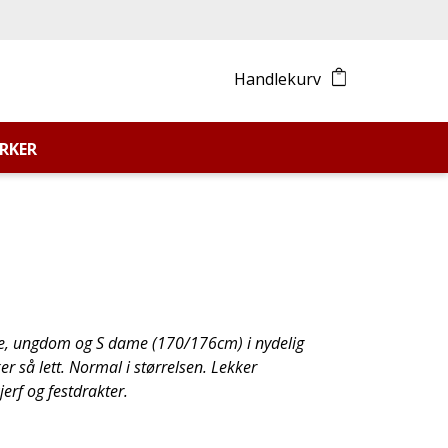
Handlekurv
RKER
ente, ungdom og S dame (170/176cm) i nydelig
r så lett. Normal i størrelsen. Lekker
erf og festdrakter.