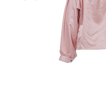
outputTheme.'/elementsOutput/fanc