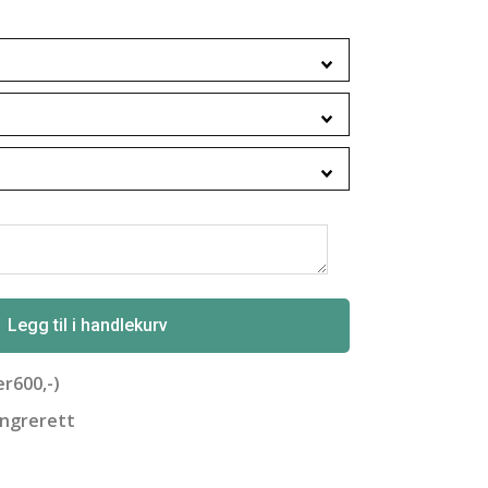
Legg til i handlekurv
er600,-)
angrerett