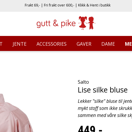
Frakt 69,- | Fri frakt over 600,- | Klikk & Hent i butikk
T
JENTE
ACCESSORIES
GAVER
DAME
ME
Salto
Lise silke bluse
Lekker "silke" bluse til j
mykt stoff som ikke skrukke
sammen med våre silke skj
449,-