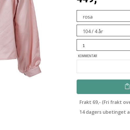
rosa
104 / 4 år
KOMMENTAR
yboxIcon.png')?>
Frakt 69,- (Fri frakt ov
14 dagers ubetinget 