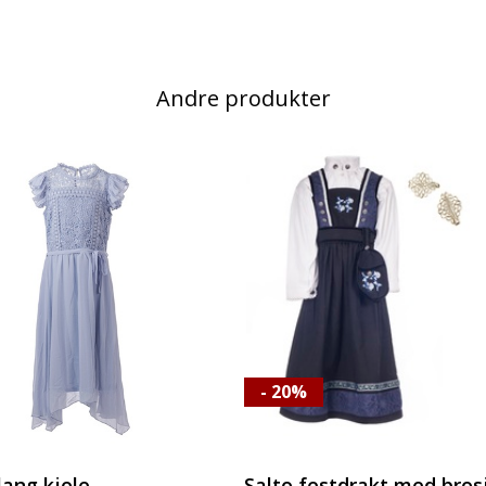
Andre produkter
- 20%
lang kjole
Salto festdrakt med bros