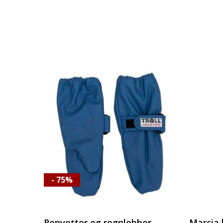
- 75%
Renvotter og regnlobber
Marcia 