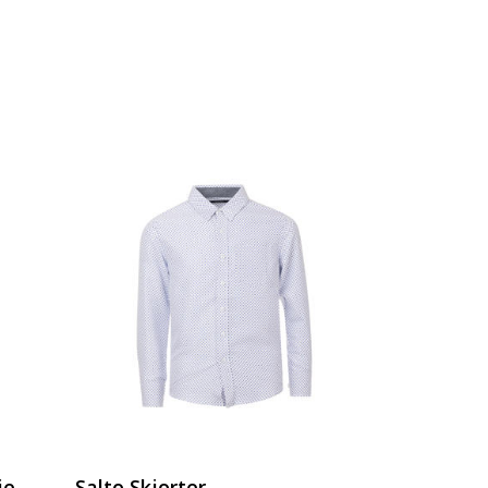
je.
Salto Skjorter