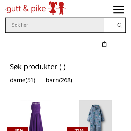
Søk
Søk produkter ( )
dame(51)
barn(268)
- 40%
- 22%