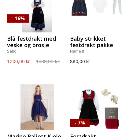
- 16%
Blå festdrakt med
Baby strikket
veske og brosje
festdrakt pakke
Salto
Name It
1438,00 kr
1200,00 kr
880,00 kr
- 7%
Marine Paljett Kjole
Festdrakt,