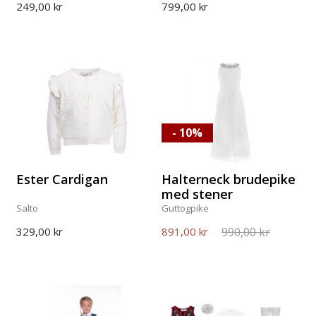
249,00 kr
799,00 kr
- 10%
Ester Cardigan
Halterneck brudepike
med stener
Salto
Guttogpike
990,00 kr
329,00 kr
891,00 kr