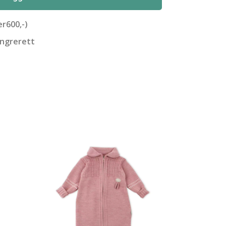
er600,-)
angrerett