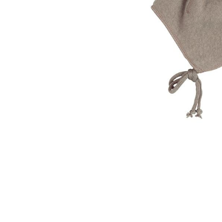
outputTheme.'/elementsOutput/fanc