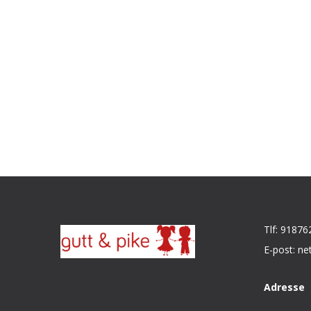
Tlf: 91876
E-post: ne
Adresse