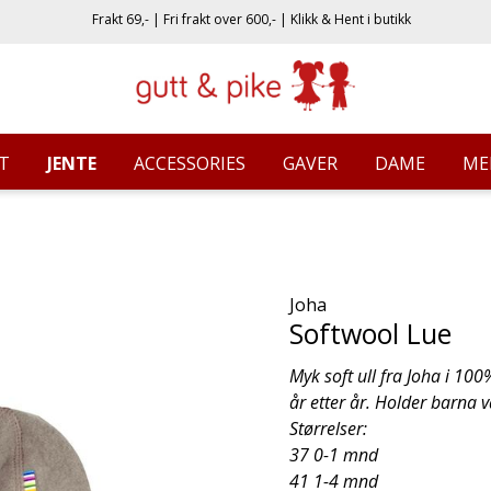
Frakt 69,- | Fri frakt over 600,- | Klikk & Hent i butikk
T
JENTE
ACCESSORIES
GAVER
DAME
ME
Joha
Softwool Lue
Myk soft ull fra Joha i 100
år etter år. Holder barna
Størrelser:
37 0-1 mnd
41 1-4 mnd