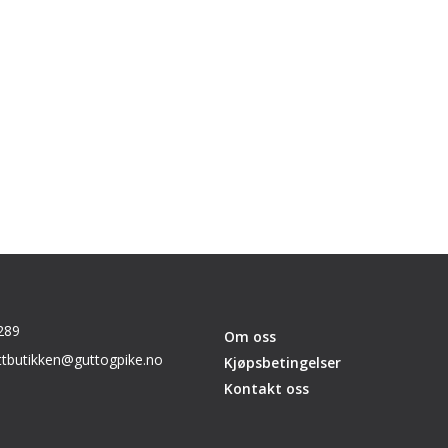
289
Om oss
ttbutikken@guttogpike.no
Kjøpsbetingelser
Kontakt oss