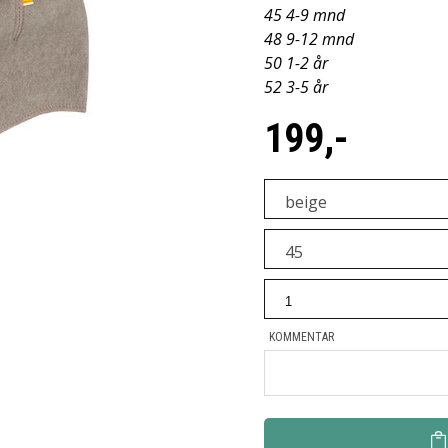
45 4-9 mnd
48 9-12 mnd
50 1-2 år
52 3-5 år
199,-
beige
45
yboxIcon.png')?>
KOMMENTAR