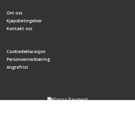
Om oss
Kjøpsbetingelser
Kontakt oss
Cookiedeklarasjon
Personvernerklæring
Angrefrist
Nettsiden er en del av handlegaten.no
laget av
DCode
,
CMS Getynet