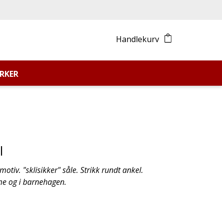
Handlekurv
RKER
l
otiv. "sklisikker" såle. Strikk rundt ankel.
e og i barnehagen.