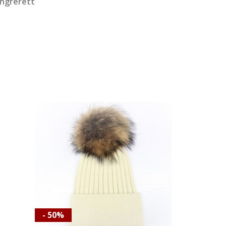
angrerett
- 50%