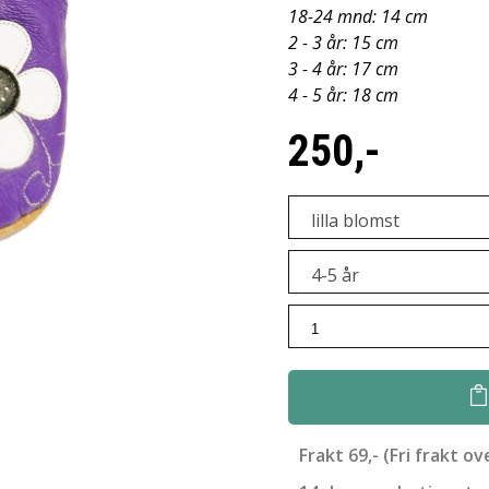
18-24 mnd: 14 cm
2 - 3 år: 15 cm
3 - 4 år: 17 cm
4 - 5 år: 18 cm
250,-
lilla blomst
4-5 år
yboxIcon.png')?>
Frakt 69,- (Fri frakt ov