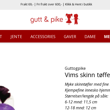
Frakt 69,- | Fri frakt over 600,- | Klikk & Hent i butikk
T
JENTE
ACCESSORIES
GAVER
DAME
ME
Guttogpike
Vims skinn tøffe
Myke skinntøfler med fine m
Kjempefine innesko hjemm
Størrelser/lengde på såle:
6-12 mnd: 11,5 cm
12-18 mnd: 12 cm