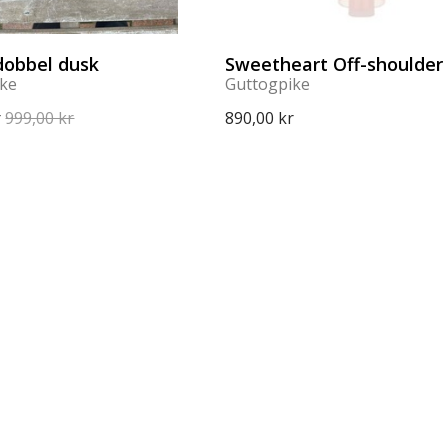
 dobbel dusk
Sweetheart Off-shoulder 
ike
Guttogpike
r
999,00 kr
890,00 kr