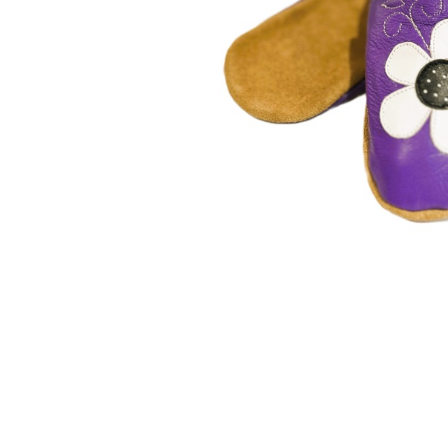
outputTheme.'/elementsOutput/fanc