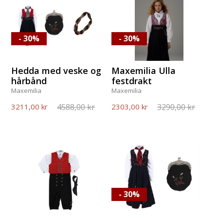
- 30%
- 30%
Hedda med veske og
Maxemilia Ulla
hårbånd
festdrakt
Maxemilia
Maxemilia
4588,00 kr
3290,00 kr
3211,00 kr
2303,00 kr
- 30%